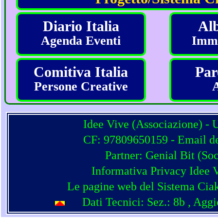
Diario Italia
Alb
Agenda Eventi
Imma
Comitiva Italia
Par
Persone Creative
Idee Vive (Associazione) - 
CF: 97809650159 - Email del
Partner:
Genial Bit
(
Soc
Informativa Privacy Idee 
Le pagine web del Sistema Ciak
Dati Tecnici: Sez.: 8b
, Agg